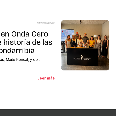
05/08/2026
en Onda Cero
 historia de las
ondarribia
s, Maite Roncal, y do...
Leer más