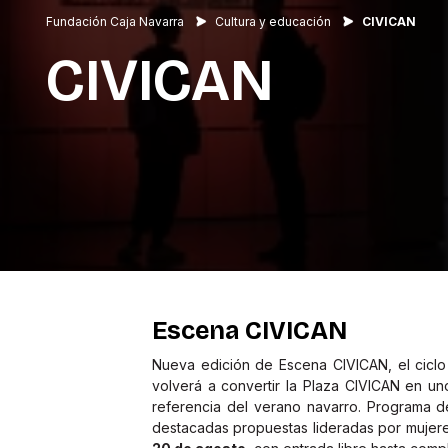
Fundación Caja Navarra
Cultura y educación
CIVICAN
CIVICAN
Escena CIVICAN
Nueva edición de Escena CIVICAN, el ciclo 
volverá a convertir la Plaza CIVICAN en un
referencia del verano navarro. Programa d
destacadas propuestas lideradas por mujere