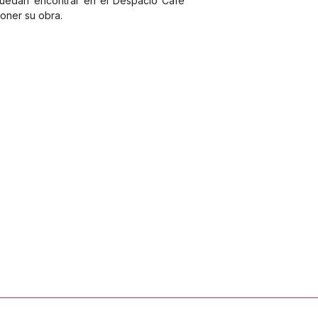
puedan encontrar en el Despacio Café
oner su obra.