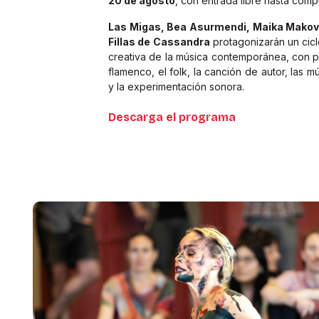
20 de agosto
, con entrada libre hasta comp
Las Migas, Bea Asurmendi, Maika Makov
Fillas de Cassandra
protagonizarán un cicl
creativa de la música contemporánea, con pr
flamenco, el folk, la canción de autor, las mú
y la experimentación sonora.
Descarga el programa