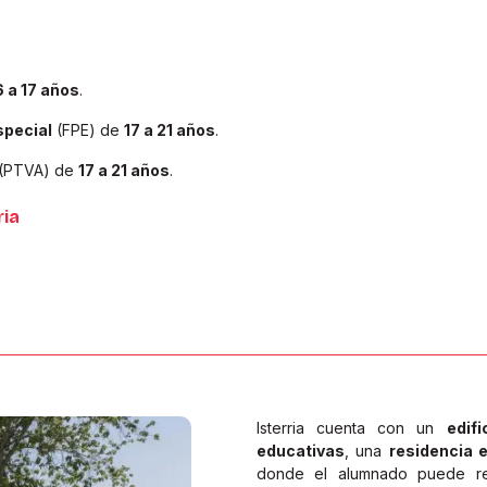
6 a 17 años
.
special
(FPE) de
17 a 21 años
.
(PTVA) de
17 a 21 años
.
ria
Isterria cuenta con un
edif
educativas
, una
residencia 
donde el alumnado puede res