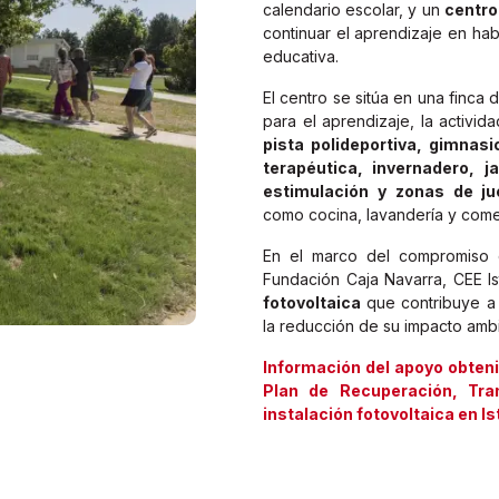
calendario escolar, y un
centro
continuar el aprendizaje en habi
educativa.
El centro se sitúa en una finca
para el aprendizaje, la activid
pista polideportiva, gimnasi
terapéutica, invernadero, j
estimulación y zonas de j
como cocina, lavandería y com
En el marco del compromiso
Fundación Caja Navarra, CEE I
fotovoltaica
que contribuye a l
la reducción de su impacto ambi
Información del apoyo obten
Plan de Recuperación, Tran
instalación fotovoltaica en Ist