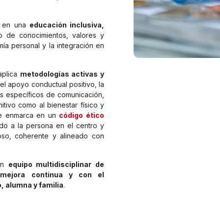
a en una
educación inclusiva,
lo de conocimientos, valores y
ía personal y la integración en
 aplica
metodologías activas y
l apoyo conductual positivo, la
mas específicos de comunicación,
itivo como al bienestar físico y
se enmarca en un
código ético
ndo a la persona en el centro y
so, coherente y alineado con
 un
equipo multidisciplinar de
 mejora continua y con el
 alumna y familia
.