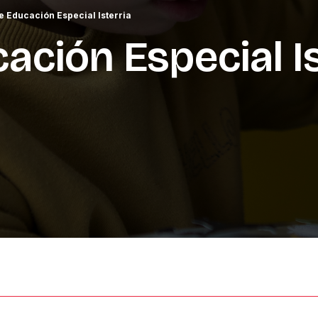
e Educación Especial Isterria
cación
Especial
I