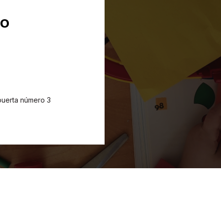
ro
puerta número 3