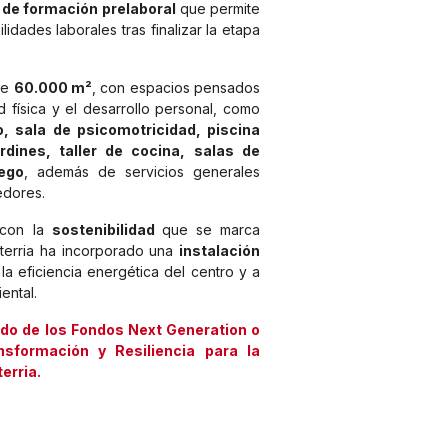
 de formación prelaboral
que permite
lidades laborales tras finalizar la etapa
 de
60.000 m²
, con espacios pensados
ad física y el desarrollo personal, como
o, sala de psicomotricidad, piscina
ardines, taller de cocina, salas de
uego
, además de servicios generales
edores.
 con la
sostenibilidad
que se marca
sterria ha incorporado una
instalación
a eficiencia energética del centro y a
ental.
ido de los Fondos Next Generation o
sformación y Resiliencia para la
erria.