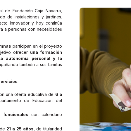
ial de Fundación Caja Navarra,
do de instalaciones y jardines.
cto innovador y hoy continúa
iva a personas con necesidades
umnas
participan en el proyecto
jetivo ofrecer
una formación
la autonomía personal y la
mpañando también a sus familias
servicios
:
con una oferta educativa de
6 a
partamento de Educación del
s funcionales
con calendario
de
21 a 25 años
, de titularidad