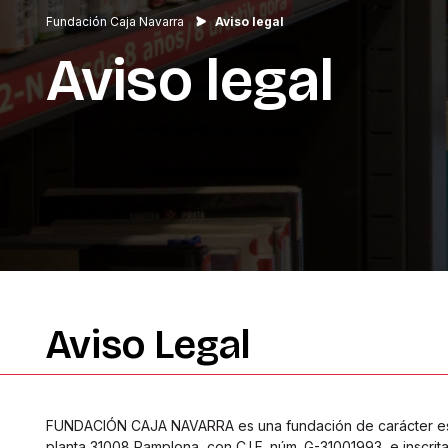
Fundación Caja Navarra
Aviso legal
Aviso
legal
Aviso
Legal
FUNDACIÓN CAJA NAVARRA es una fundación de carácter espec
planta 31008 Pamplona, con C.I.F. núm. G-31001993, e inscri