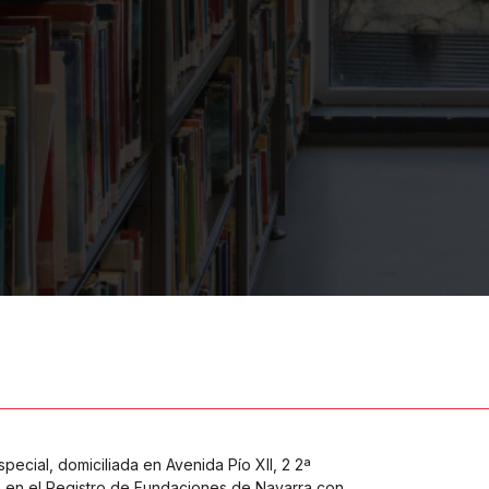
ial, domiciliada en Avenida Pío XII, 2 2ª
ta en el Registro de Fundaciones de Navarra con