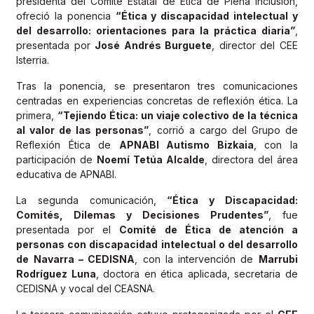
presidenta del Comité Estatal de Ética de Plena Inclusión,
ofreció la ponencia
“Ética y discapacidad intelectual y
del desarrollo: orientaciones para la práctica diaria”
,
presentada por
José Andrés Burguete
, director del CEE
Isterria.
Tras la ponencia, se presentaron tres comunicaciones
centradas en experiencias concretas de reflexión ética. La
primera,
“Tejiendo Ética: un viaje colectivo de la técnica
al valor de las personas”
, corrió a cargo del Grupo de
Reflexión Ética de
APNABI Autismo Bizkaia
, con la
participación de
Noemí Tetúa Alcalde
, directora del área
educativa de APNABI.
La segunda comunicación,
“Ética y Discapacidad:
Comités, Dilemas y Decisiones Prudentes”
, fue
presentada por el
Comité de Ética de atención a
personas con discapacidad intelectual o del desarrollo
de Navarra – CEDISNA
, con la intervención de
Marrubi
Rodríguez Luna
, doctora en ética aplicada, secretaria de
CEDISNA y vocal del CEASNA.