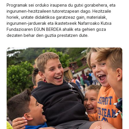
Programak sei orduko iraupena du gutxi gorabehera, eta
ingurumen-hezitzaileen tutoretzapean dago. Hezitzaile
horiek, unitate didaktikoa garatzeaz gain, materialak,
ingurumen-jarduerak eta ikastetxeek Nafarroako Kutxa
Fundazioaren EGUN BERDEA ahalik eta gehien goza
dezaten behar den guztia prestatzen dute.