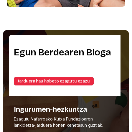
Egun Berdearen Bloga
Jarduera hau hobeto ezagutu ezazu
Ingurumen-hezkuntza
Ezagutu Nafarroako Kutxa Fundazioaren
lankidetza-jarduera honen xehetasun guztiak.