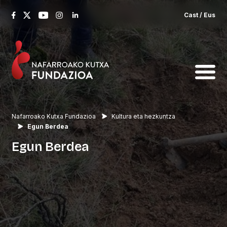
Cast
/
Eus
Nafarroako Kutxa Fundazioa
Kultura eta hezkuntza
Egun Berdea
Egun
Berdea