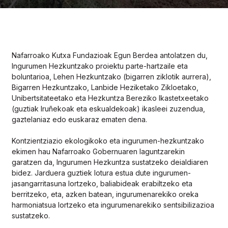
Nafarroako Kutxa Fundazioak Egun Berdea antolatzen du,
Ingurumen Hezkuntzako proiektu parte-hartzaile eta
boluntarioa, Lehen Hezkuntzako (bigarren ziklotik aurrera),
Bigarren Hezkuntzako, Lanbide Heziketako Zikloetako,
Unibertsitateetako eta Hezkuntza Bereziko Ikastetxeetako
(guztiak Iruñekoak eta eskualdekoak) ikasleei zuzendua,
gaztelaniaz edo euskaraz ematen dena.
Kontzientziazio ekologikoko eta ingurumen-hezkuntzako
ekimen hau Nafarroako Gobernuaren laguntzarekin
garatzen da, Ingurumen Hezkuntza sustatzeko deialdiaren
bidez. Jarduera guztiek lotura estua dute ingurumen-
jasangarritasuna lortzeko, baliabideak erabiltzeko eta
berritzeko, eta, azken batean, ingurumenarekiko oreka
harmoniatsua lortzeko eta ingurumenarekiko sentsibilizazioa
sustatzeko.