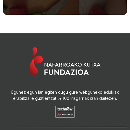
Egunez egun lan egiten dugu gure webguneko edukiak
erabiltzaile guztientzat % 100 irisgarriak izan daitezen.