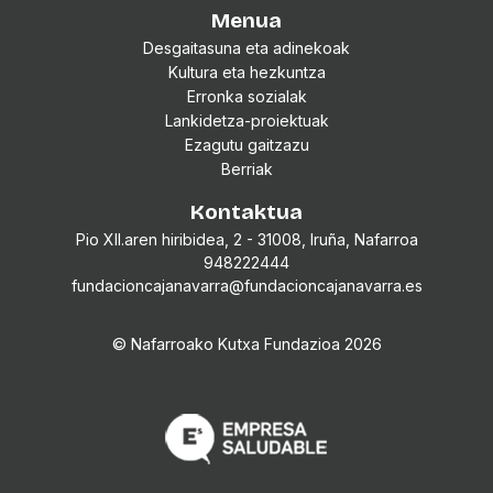
Menua
Desgaitasuna eta adinekoak
Kultura eta hezkuntza
Erronka sozialak
Lankidetza-proiektuak
Ezagutu gaitzazu
Berriak
Kontaktua
Pio XII.aren hiribidea, 2 - 31008, Iruña, Nafarroa
948222444
fundacioncajanavarra@fundacioncajanavarra.es
© Nafarroako Kutxa Fundazioa
2026