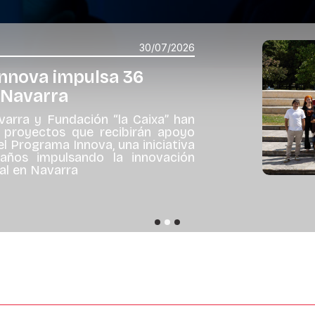
30/07/2026
Innova impulsa 36
 Navarra
arra y Fundación “la Caixa” han
 proyectos que recibirán apoyo
l Programa Innova, una iniciativa
años impulsando la innovación
ural en Navarra