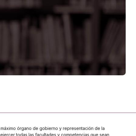
l máximo órgano de gobierno y representación de la
ejercer todas las facultades y competencias que sean