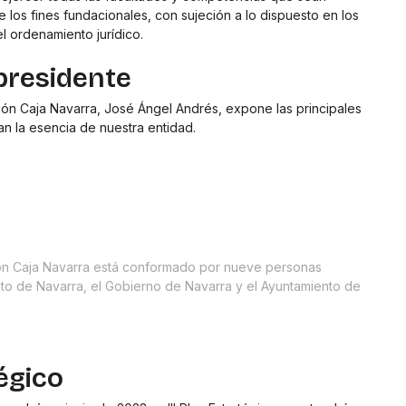
e los fines fundacionales, con sujeción a lo dispuesto en los
l ordenamiento jurídico.
presidente
ión Caja Navarra, José Ángel Andrés, expone las principales
n la esencia de nuestra entidad.
ón Caja Navarra está conformado por nueve personas
nto de Navarra, el Gobierno de Navarra y el Ayuntamiento de
égico