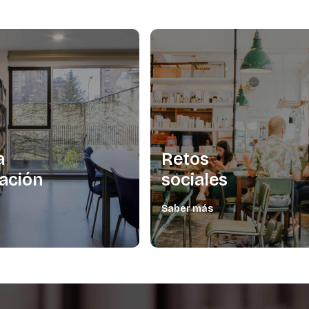
a
Retos
ación
sociales
Saber más