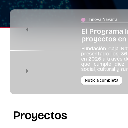
Innova Navarra
El Programa 
Previous
proyectos en
Fundación Caja Nav
presentado los 36
en 2026 a través de
que cumple diez 
social, cultural y r
Next
Noticia completa
Proyectos