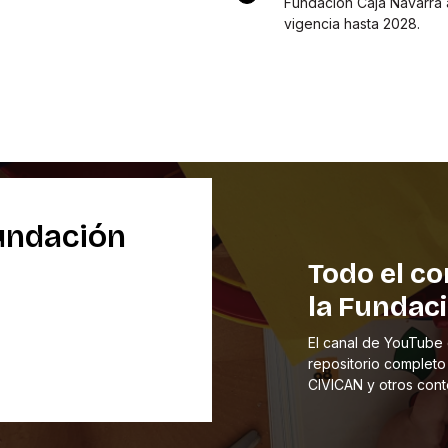
Fundación Caja Navarra a
vigencia hasta 2028.
undación
Todo el co
la Fundac
El canal de YouTube 
repositorio completo
CIVICAN y otros cont