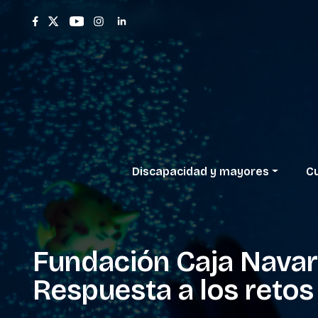
Discapacidad
y
mayores
Cu
Fundación
Caja
Navar
Respuesta
a
los
retos