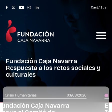
Cast
/
Eus
Fundación
Caja
Navarra
Respuesta
a
los
retos
sociales
y
culturales
Innova Navarra
30/07/2026
El Programa Innova impulsa