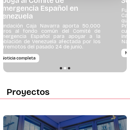
36 proyectos en Navarra
Fundación Caja Navarra y Fundación “la
Caixa” han presentado los 36 proyectos
que recibirán apoyo en 2026 a través del
Programa Innova, una iniciativa que
cumple diez años impulsando la
innovación social, cultural y rural en
Navarra
Noticia completa
Proyectos